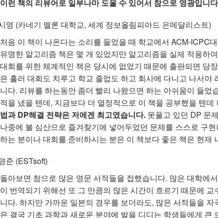
이런 책의 리뷰어로 일부나마 도울 수 있어서 참으로 영광입니다
시영 (카네기 멜론 대학교, 세계 정보올림피아드 은메달리스트)
처음 이 책이 나온다는 소리를 들었을 때 학교에서 ACM-ICPC
유명한 알고리즘 책은 몇 개 있었지만 알고리즘을 실제 적용하여
대회를 위한 체계적인 책은 당시에 없었기 때문에 출판되면 당장
은 흘러 대회도 치루고 학교 졸업도 하고 회사에 다니고 나서야
니다. 리뷰를 하는동안 좀더 빨리 나왔으면 하는 아쉬움이 들었습
적을 냈을 텐데, 지금보다 더 열정적으로 이 책을 공부했을 텐데
법과 DP해결 전략은 저에겐 최고였습니다.
못풀고 있던 DP 문
나중에 볼 심산으로 즐겨찾기에 넣어두었던 문제를 스스로 구현
하는 분이나 대회를 준비하시는 분은 이 책보다 좋은 책은 현재 
준 (ESTsoft)
돌아보면 참으로 많은 영문 서적들을 접했습니다. 많은 대학에서
이 번역되기 위해선 또 그 만큼의 많은 시간이 흐르기 때문에 교
니다. 하지만 가까운 일본의 경우를 보더라도, 많은 서적들을 
은 결국 기초 과학과 새로운 분야에 발을 디디는 학생들에게 큰 